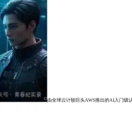
由全球云计较巨头AWS推出的AI入门级