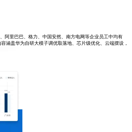
、阿里巴巴、格力、中国安然、南方电网等企业员工中均有
的利用，内容涵盖华为自研大模子调优取落地、芯片级优化、云端摆设，