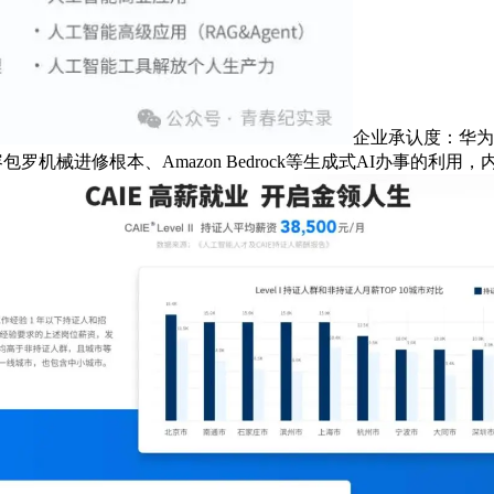
企业承认度：华为
内容包罗机械进修根本、Amazon Bedrock等生成式AI办事