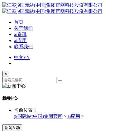
首页
关于我们
ai资讯
ai应用
联系我们
中文
EN
×
新闻中心
当前位置：
j9国际站(中国)集团官网
>
ai应用
>
新闻互动