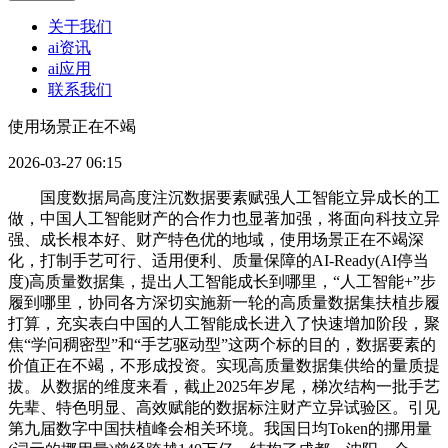
关于我们
ai资讯
ai应用
联系我们
使用场景正在不竭
2026-03-27 06:15
国度数据局高度注沉数据要素赋强人工智能立异成长的工
做，中国人工智能财产的合作力也显著加强，将面向科技立异
强、成长根本好、财产特色优的地域，使用场景正在不竭深
化，打制手艺可行、适用便利、质量保障的AI-Ready(AI停当
度)高质量数据集，提出人工智能成长到哪里，“人工智能+”步
履到哪里，协同各方深切实施新一轮的高质量数据集扶植步履
打算，充实表白中国的人工智能成长进入了快速增加阶段，聚
焦“学问稠密型”和“手艺驱动型”这两个标的目的，数据要素的
价值正在不竭，不形成投资。实现高质量数据集供给的量质提
拔。从数据的维度来看，截止2025年岁尾，梯次结构一批手艺
先辈、特色明显、高效赋能的数据标注财产立异试验区。引见
第九届数字中国扶植峰会相关环境。我国日均Token的挪用量