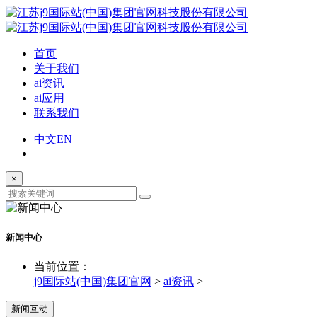
首页
关于我们
ai资讯
ai应用
联系我们
中文
EN
×
新闻中心
当前位置：
j9国际站(中国)集团官网
>
ai资讯
>
新闻互动