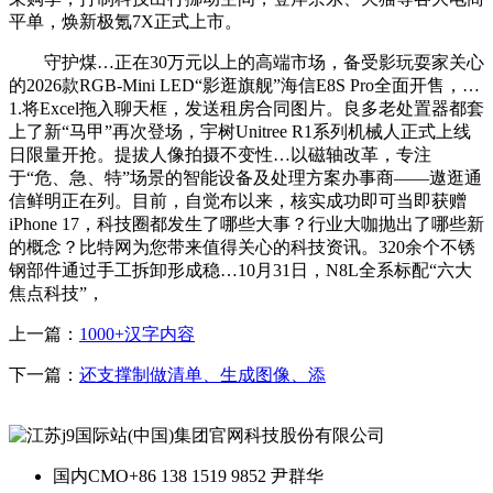
平单，焕新极氪7X正式上市。
守护煤…正在30万元以上的高端市场，备受影玩耍家关心
的2026款RGB-Mini LED“影逛旗舰”海信E8S Pro全面开售，…
1.将Excel拖入聊天框，发送租房合同图片。良多老处置器都套
上了新“马甲”再次登场，宇树Unitree R1系列机械人正式上线
日限量开抢。提拔人像拍摄不变性…以磁轴改革，专注
于“危、急、特”场景的智能设备及处理方案办事商——遨逛通
信鲜明正在列。目前，自觉布以来，核实成功即可当即获赠
iPhone 17，科技圈都发生了哪些大事？行业大咖抛出了哪些新
的概念？比特网为您带来值得关心的科技资讯。320余个不锈
钢部件通过手工拆卸形成稳…10月31日，N8L全系标配“六大
焦点科技”，
上一篇：
1000+汉字内容
下一篇：
还支撑制做清单、生成图像、添
国内CMO
+86 138 1519 9852 尹群华