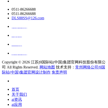
0511-86266688
0511-86266688
DLS88SS@126.com
关于我们
ai资讯
ai应用
联系我们
Copyright ©
2026 江苏j9国际站(中国)集团官网科技股份有限公
司 All Rights Reserved.
网站地图
技术支持：
常州网络公司j9国
际站(中国)集团官网设计制作
免责声明
首页
关于我们
ai资讯
ai应用