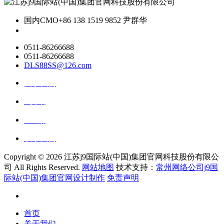
国内CMO
+86 138 1519 9852 尹群华
0511-86266688
0511-86266688
DLS88SS@126.com
关于我们
ai资讯
ai应用
联系我们
Copyright ©
2026 江苏j9国际站(中国)集团官网科技股份有限公
司 All Rights Reserved.
网站地图
技术支持：
常州网络公司j9国
际站(中国)集团官网设计制作
免责声明
首页
关于我们