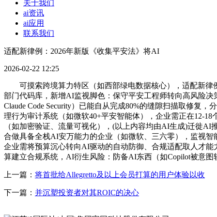
关于我们
ai资讯
ai应用
联系我们
适配新律例：2026年新版《收集平安法》将AI
2026-02-22 12:25
可摸索跨境算力特区（如西部绿电数据核心），适配新律例：2
部门代码库，新增AI监视脚色：保守平安工程师转向高风险决策审
Claude Code Security）已能自从完成80%的缝
理行为审计系统（如微软40+平安智能体），企业需正在12-
（如加密验证、流量可视化），(以上内容均由AI生成)迁徙
合做具备全栈AI安万能力的企业（如微软、三六零），监视智
企业需将预算沉心转向AI驱动的自动防御、合规适配取人才能
算建立合规系统，AI衍生风险：防备AI东西（如Copilo
上一篇：
将首批给Allegretto及以上会员打算的用户体验以收
下一篇：
并沉塑投资者对其ROIC的决心