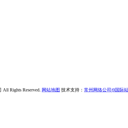
ights Reserved.
网站地图
技术支持：
常州网络公司j9国际