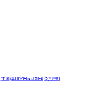
站(中国)集团官网设计制作
免责声明