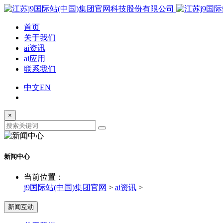
首页
关于我们
ai资讯
ai应用
联系我们
中文
EN
×
新闻中心
当前位置：
j9国际站(中国)集团官网
>
ai资讯
>
新闻互动