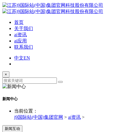
首页
关于我们
ai资讯
ai应用
联系我们
中文
EN
×
新闻中心
当前位置：
j9国际站(中国)集团官网
>
ai资讯
>
新闻互动