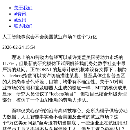
关于我们
ai资讯
ai应用
联系我们
人工智能事实会不会美国就业市场？这个“万亿
2026-02-24 15:54
理论上的AI劳动力曾经可以或许笼盖美国劳动力市场的
11.7%，但最新的研究模仿正试图解答我们身处数字社会中最
严沉的疑问。正在ORNL的超等计较机根本设备支撑下，横跨
3，Iceberg指数可以或许切确描述某县、甚至具体生齿普查区
的人类岗亭替代环境，目前，均带有不确定性。关于AI对就
业市场的预测和遍及聊器人生成的谜底一样，MIT的模仿成果
显示，研究人员倡议了“Iceberg项目”，但项目已结合州级办理
部分，模仿了一个由AI驱动的劳动力步队。
而非仅关心保守的沿海高科技核心。处所为模子供给劳动
力数据，人工智能事实会不会美国及全球的就业市场？这
个“万亿美元问题”至今没有切当谜底，一些企业正在试图用AI
替代员工后又不得不从头雇佣原工人。涉及工资总额高达1.2