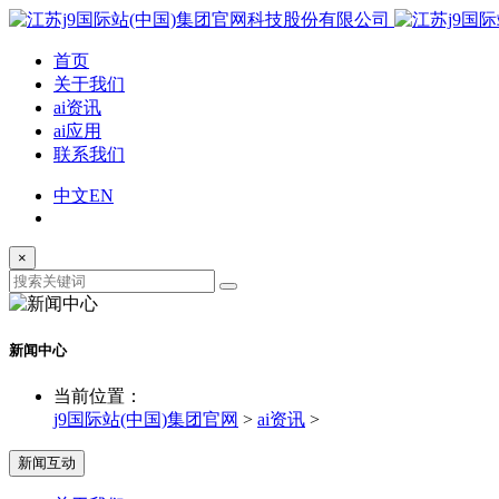
首页
关于我们
ai资讯
ai应用
联系我们
中文
EN
×
新闻中心
当前位置：
j9国际站(中国)集团官网
>
ai资讯
>
新闻互动