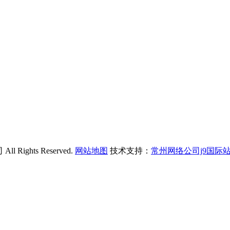
ights Reserved.
网站地图
技术支持：
常州网络公司j9国际