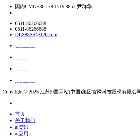
国内CMO
+86 138 1519 9852 尹群华
0511-86266688
0511-86266688
DLS88SS@126.com
关于我们
ai资讯
ai应用
联系我们
Copyright ©
2026 江苏j9国际站(中国)集团官网科技股份有限公司 All R
首页
关于我们
ai资讯
ai应用