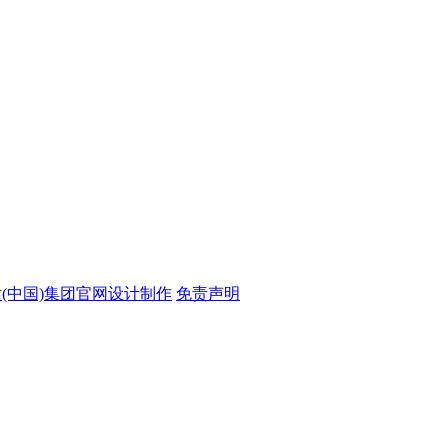
站(中国)集团官网设计制作
免责声明