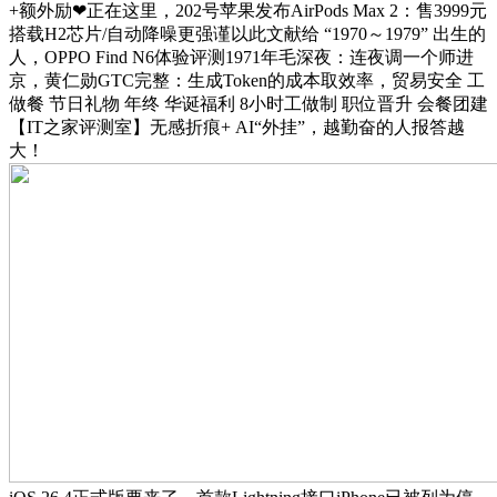
+额外励❤正在这里，202号苹果发布AirPods Max 2：售3999元
搭载H2芯片/自动降噪更强谨以此文献给 “1970～1979” 出生的
人，OPPO Find N6体验评测1971年毛深夜：连夜调一个师进
京，黄仁勋GTC完整：生成Token的成本取效率，贸易安全 工
做餐 节日礼物 年终 华诞福利 8小时工做制 职位晋升 会餐团建
【IT之家评测室】无感折痕+ AI“外挂”，越勤奋的人报答越
大！