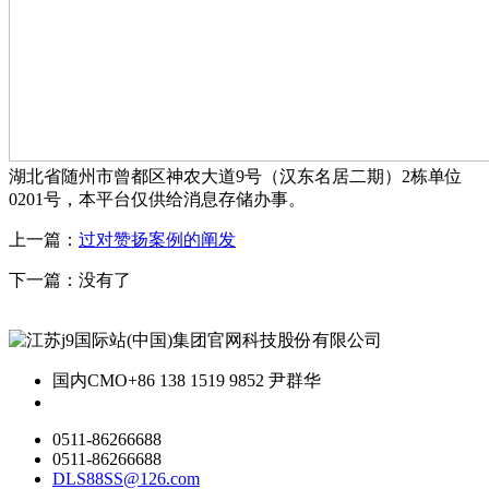
湖北省随州市曾都区神农大道9号（汉东名居二期）2栋单位
0201号，本平台仅供给消息存储办事。
上一篇：
过对赞扬案例的阐发
下一篇：没有了
国内CMO
+86 138 1519 9852 尹群华
0511-86266688
0511-86266688
DLS88SS@126.com