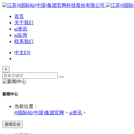
首页
关于我们
ai资讯
ai应用
联系我们
中文
EN
×
新闻中心
当前位置：
j9国际站(中国)集团官网
>
ai资讯
>
新闻互动