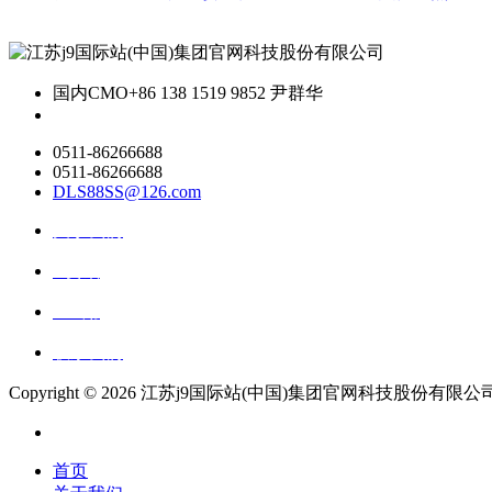
国内CMO
+86 138 1519 9852 尹群华
0511-86266688
0511-86266688
DLS88SS@126.com
关于我们
ai资讯
ai应用
联系我们
Copyright ©
2026 江苏j9国际站(中国)集团官网科技股份有限公司 All R
首页