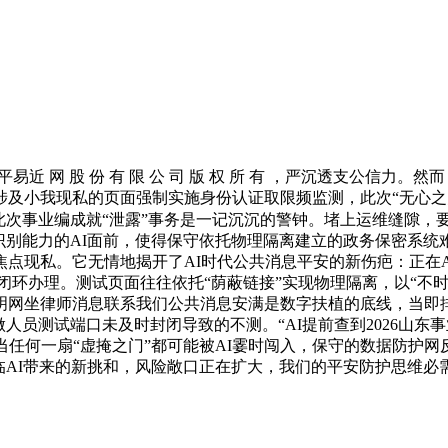
 网 股 份 有 限 公 司 版 权 所 有 ，严沉透支公信力
及小我现私的页面强制实施身份认证取限频监测，此次“无心之失
此次事业编成就“泄露”事务是一记沉沉的警钟。堵上运维缝隙，
识别能力的AI面前，使得保守依托物理隔离建立的政务保密系
点现私。它无情地揭开了AI时代公共消息平安的新伤疤：正在A
命周期的闭环办理。测试页面往往依托“荫蔽链接”实现物理隔离，以
明网坐律师消息联系我们公共消息安满是数字扶植的底线，当即
人员测试端口未及时封闭导致的不测。“AI提前查到2026山东
当任何一扇“虚掩之门”都可能被AI霎时闯入，保守的数据防护网
临AI带来的新挑和，风险敞口正在扩大，我们的平安防护思维必