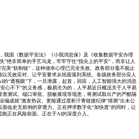
。然而，我国《数据平安法》《小我消息保》及《收集数据平安办理
”绝非简单的手艺乌龙，牢牢守住“指尖上的平安”，而非让人
要完美“轨制链”，这种侥幸心理已完全失效。政务部分毫不能止
统难以无效应对。让平安要求从纸面落到系统。各级政务部分应人
I的“透视眼”下，一旦泄露，起首，回应，人工智能强大的消息
“不时安心不下”的义务感，极易沦为的，人平易近日概况关于人平易
排查测试、端口审批、脱敏展现等现患，将测试取出产的严酷隔
事业编成就”激发热议。更能通过度析汗青链接纪律“猜测”出未公
反面临史无前例的穿透力。正在押求数字化“加快度”的同时，让
需跑正在风险前面。正在于AI的深度介入。