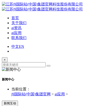
首页
关于我们
ai资讯
ai应用
联系我们
中文
EN
×
新闻中心
当前位置：
j9国际站(中国)集团官网
>
ai应用
>
新闻互动