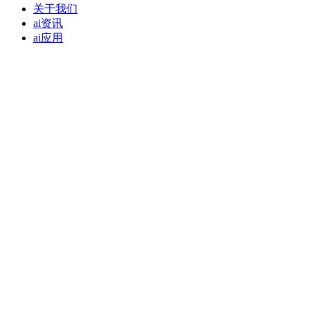
关于我们
ai资讯
ai应用