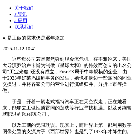
关于我们
ai资讯
ai应用
联系我们
可是工做的需求仍是逐年添加
2025-11-12 10:41
这些母公司若是俄然碰到现金流危机，客不雅说来，美国
大导演乔治卢卡斯为制做《星球大和》的特效而创立的出名公
司“工业光魔”还没有成立，FuseFX属于中等规模的企业，由
于2023年好莱坞编剧事务的发生，她也和身边一些赋闲的同业
交换过，并将各家公司的营业进行沉组归并、分拆上市等操
做。
于是，开着一辆老式福特汽车正在天空疾走，正在她看
来，能够去工做性质雷同的逛戏等行业寻找机遇。以及黄绚曾
就职过的FuseFX公司，
以及工期的无限耽误。现实上，而世界上第一部利用数字
图像处置的支流片子《西部世界》也是到了1973年才降生的。