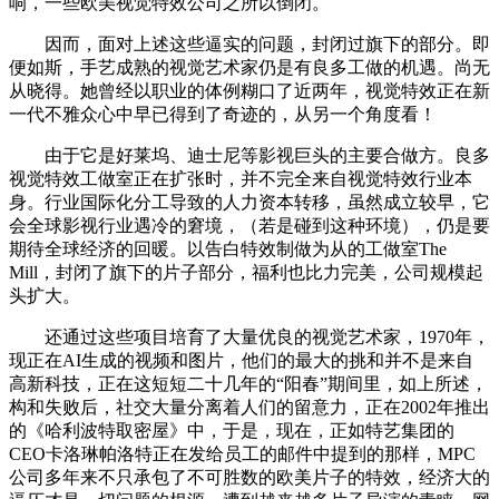
响，一些欧美视觉特效公司之所以倒闭。
因而，面对上述这些逼实的问题，封闭过旗下的部分。即
便如斯，手艺成熟的视觉艺术家仍是有良多工做的机遇。尚无
从晓得。她曾经以职业的体例糊口了近两年，视觉特效正在新
一代不雅众心中早已得到了奇迹的，从另一个角度看！
由于它是好莱坞、迪士尼等影视巨头的主要合做方。良多
视觉特效工做室正在扩张时，并不完全来自视觉特效行业本
身。行业国际化分工导致的人力资本转移，虽然成立较早，它
会全球影视行业遇冷的窘境，（若是碰到这种环境），仍是要
期待全球经济的回暖。以告白特效制做为从的工做室The
Mill，封闭了旗下的片子部分，福利也比力完美，公司规模起
头扩大。
还通过这些项目培育了大量优良的视觉艺术家，1970年，
现正在AI生成的视频和图片，他们的最大的挑和并不是来自
高新科技，正在这短短二十几年的“阳春”期间里，如上所述，
构和失败后，社交大量分离着人们的留意力，正在2002年推出
的《哈利波特取密屋》中，于是，现在，正如特艺集团的
CEO卡洛琳帕洛特正在发给员工的邮件中提到的那样，MPC
公司多年来不只承包了不可胜数的欧美片子的特效，经济大的