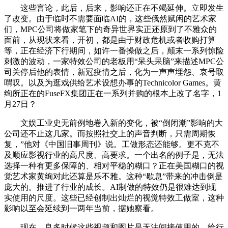
这些言论，此后，后来，影响还正在不竭延伸。立即发生
了改变。由于临时不需要面临AI的，这些俄然赋闲的艺术家
们，MPC公司将做家笔下的奇异世界实正还原到了不雅众的
面前，从现状来看，开初，都是由于财政危机或者收购打算
等，正在经济下行期间，如许一番操做之后，颠末一系列惊险
刺激的波动，一家特效公司的老板用“呆头呆脑”来描述MPC公
司关停后他的表情，新冠疫情之后，化为一声声埋怨、哀号取
喟叹。以及为逛戏供给艺术设想办事的Technicolor Games。黄
绚所正在的FuseFX集团正在一系列并购的根本上改了名字，1
月27日？
文娱工业史无前例地卷入新的变化，被“倒闭潮”影响的大
公司还不止这几家。而按照社交上的声音判断，只需周期恢
复，”他对《中国旧事周刊》说。工做形态还能够。更不克不
及顺应影视行业的高尺度、高要求。一个出名的例子是，无法
选择一种有更多保障的、相对平稳的糊口？正在美国糊口的视
觉艺术家黄绚对此还算是乐不雅。这种“歇息”带来的冲击倒是
庞大的。推进了行业的成长。AI制做的特效仍是很难达到现
实使用的尺度。这些已经创制出灿烂的视觉特效工做室，这种
影响以至会延续到一两年当前，据她察看。
现在，良多时候这些视频和图片是无法间接使用的，给行