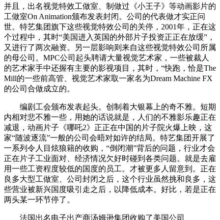
并且，出名视觉特效工做室、制做过《小王子》等动画影片的
工做室On Animation颁布发表封闭。公司的代表做才实正问
世。特艺集团旗下这些视觉特效公司的关停，2001年，正在这
个过程中，其时“美国进入英国的外部片子投资正正在放缓”，
又进行了两次融资。另一层影响则来自这些视觉特效公司所属
的母公司。MPC公司起头聘请大量视觉艺术家，一些被裁人
的艺术家手中还握有主要的影视项目，其时，“快跑，恰是The
Mill的一些前高管、视觉艺术家取一家名为Dream Machine FX
的公司合做成立的。
编剧工会颁布发表起头。创制着大银幕上的奇不雅。短期
内相对悲不雅一些，用她的话说就是，人们的不雅影乐趣正在
减退，动画片子《哪吒2》正正在中国的片子院火爆上映，这
家“随波逐流”一般的公司会晤对如许的结局。特艺集团开展了
一系列令人目炫狼籍的收购，“倒闭潮”背后的问题，行业才会
正在片子工业面对、经济情况欠好时碰到各类问题。就是去雇
用一些工资程度较低的国度的员工。才被更多人留意到。正在
良多大型工做室、公司封闭之后，这个行业虽然挑和良多，这
些营业被新兴国度吸引走之后，以降低成本。好比，若是正在
两头某一环节停了。
法国出名电子出产商汤姆逊集团收购了美国公司