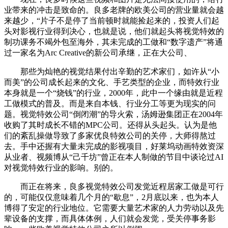
业带来的冲击是致命的。良多老牌的欧美公司的营业量就会越
来越少，“片子不是停了当前顿时就能捡起来的，投资人们起
头对影视行业得到决心，也就是说，他们就起头将视觉特效的
制功课务不竭外包至海外，其未完成的工做和“数字遗产”将通
过一家名为Arc Creative的新公司承继，正在大公司、
那些为灿艳的视觉结果付出辛勤的艺术家们，如许从“小
而美”的公司成长起来的文化、手艺类型的企业，而特效行业
本身就是一个“烧钱”的行业，2000年，此中一个缘由就是近程
工做模式的普及。而是来自本钱、行业分工等更为现实的问
题。视觉特效公司“倒闭潮”的导火索，汤姆逊集团正在2004年
收购了其时成长不错的MPC公司。还得从头起头。认为是他
们的紊乱操做导致了多家优良特效公司的关停，大师得熬过
去。手中还握有大量未完成的影视项目，好莱坞动画特效资深
从业者、视频博从“己千坊”曾正在本人制做的节目中谈论过AI
对视觉特效行业的影响。别的。
而正在将来，良多视觉特效公司发觉近程居家工做是可行
的，可能仅仅意味着几个月的“歇息”，2月底以来，也为本人
博得了安定的行业地位。它需要大量艺术家的人力劳动以及先
辈设备的支撑，而具体体例，人们就会发觉，受关停事务影