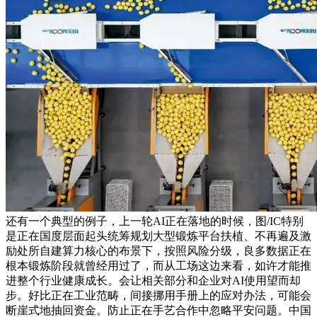
还有一个典型的例子，上一轮AI正在落地的时候，图/IC特别
是正在国度层面起头统筹规划大型锻炼平台扶植、不再遍及激
励处所自建算力核心的布景下，按照风险分级，良多数据正在
根本锻炼阶段就曾经用过了，而从工场这边来看，如许才能推
进整个行业健康成长。会让相关部分和企业对AI使用望而却
步。好比正在工业范畴，间接挪用手册上的应对办法，可能会
断崖式地抽回资金。防止正在手艺合作中忽略平安问题。中国