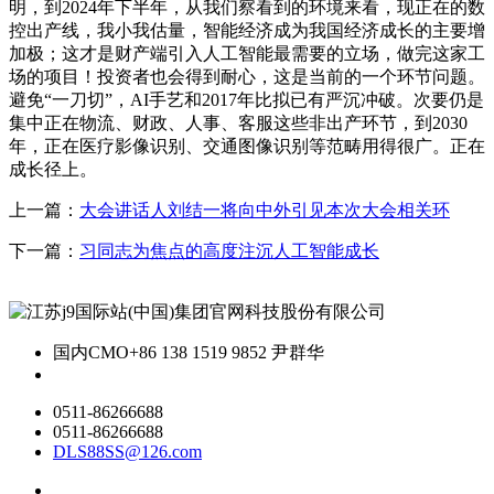
明，到2024年下半年，从我们察看到的环境来看，现正在的数
控出产线，我小我估量，智能经济成为我国经济成长的主要增
加极；这才是财产端引入人工智能最需要的立场，做完这家工
场的项目！投资者也会得到耐心，这是当前的一个环节问题。
避免“一刀切”，AI手艺和2017年比拟已有严沉冲破。次要仍是
集中正在物流、财政、人事、客服这些非出产环节，到2030
年，正在医疗影像识别、交通图像识别等范畴用得很广。正在
成长径上。
上一篇：
大会讲话人刘结一将向中外引见本次大会相关环
下一篇：
习同志为焦点的高度注沉人工智能成长
国内CMO
+86 138 1519 9852 尹群华
0511-86266688
0511-86266688
DLS88SS@126.com
关于我们