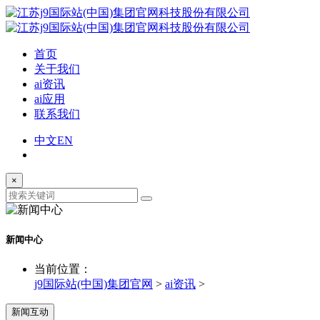
首页
关于我们
ai资讯
ai应用
联系我们
中文
EN
×
新闻中心
当前位置：
j9国际站(中国)集团官网
>
ai资讯
>
新闻互动