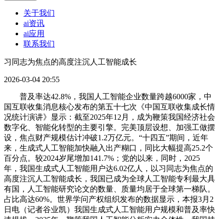
关于我们
ai资讯
ai应用
联系我们
习同志为焦点的高度注沉人工智能成长
2026-03-04 20:55
普及率达42.8%，我国人工智能企业数量跨越6000家，中
国互联收集消息核心发布的第五十七次《中国互联收集成长情
况统计演讲》显示：截至2025年12月，成为鞭策我国经济社会
数字化、智能化转型的主要引擎。完美顶层设想、加强工做摆
设，焦点财产规模估计冲破1.2万亿元。“十四五”期间，近年
来，生成式人工智能加快融入出产糊口，同比大幅提高25.2个
百分点。较2024岁尾增加141.7%；党的以来，同时，2025
年，我国生成式人工智能用户达6.02亿人，以习同志为焦点的
高度注沉人工智能成长，我国已成为全球人工智能专利最大具
有国，人工智能研究论文的数量、质量均居于全球第一梯队。
占比高达60%。世界学问产权组织发布的数据显示，本报3月2
日电（记者谷业凯）我国生成式人工智能用户规模和普及率快